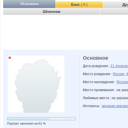
Основное
Блог
( 0 )
Др
Шпионаж
Основное
Дата рождения :
21 Апрел
Место рождения :
Россия
,
Х
Место нахождения :
Россия
Место проживания : не ука
Любимые места : не указа
Интересы :
вязание крючко
Портрет заполнен на 61 %